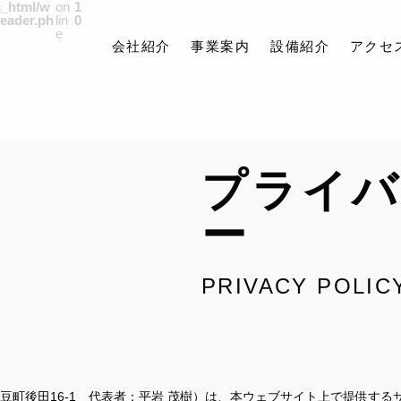
c_html/w
on
1
header.ph
lin
0
e
会社紹介
事業案内
設備紹介
アクセ
会社紹介
プライ
事業案内
設備紹介
ー
アクセス
PRIVACY POLIC
よくある質問
ブログ
お問い合わせ
採用情報
豆町後田16-1 代表者：平岩 茂樹）は、本ウェブサイト上で提供す