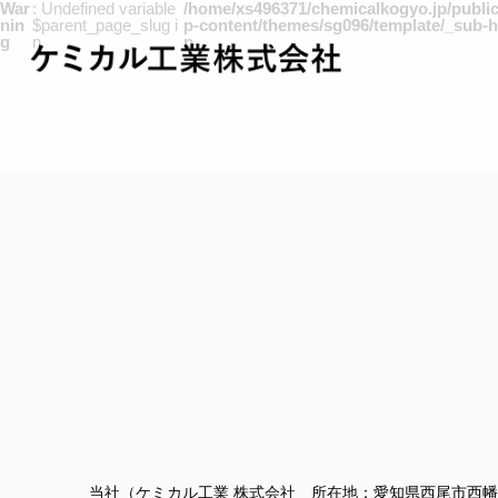
War
: Undefined variable
/home/xs496371/chemicalkogyo.jp/publi
nin
$parent_page_slug i
p-content/themes/sg096/template/_sub-
g
n
p
当社（ケミカル工業 株式会社 所在地：愛知県西尾市西幡